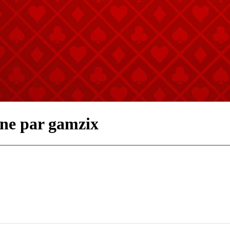
gne par gamzix