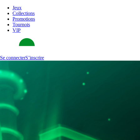
Jeux
Collections
Promotions
Tournois
VIP
Se connecter
S’inscrire