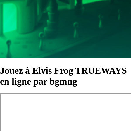
Jouez à Elvis Frog TRUEWAYS
en ligne par bgmng