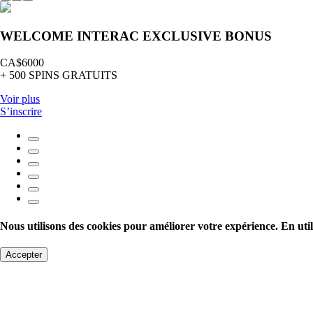
WELCOME INTERAC EXCLUSIVE BONUS
CA$6000
+ 500 SPINS GRATUITS
Voir plus
S’inscrire
Nous utilisons des cookies pour améliorer votre expérience. En util
Accepter