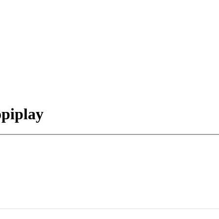
opiplay