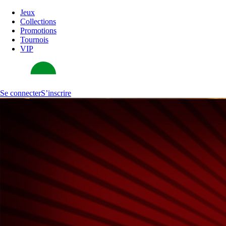
Jeux
Collections
Promotions
Tournois
VIP
Se connecter
S’inscrire