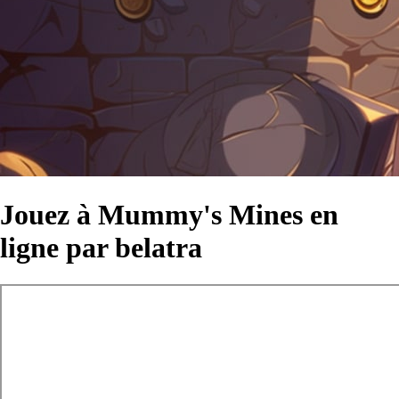
Jouez à Mummy's Mines en
ligne par belatra