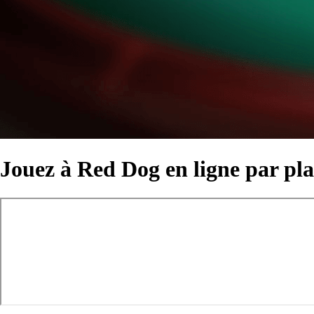
Jouez à Red Dog en ligne par pla