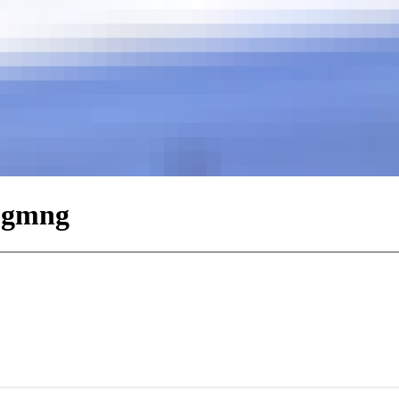
 bgmng