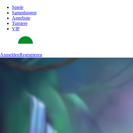
Spiele
Sammlungen
Angebote
Turniere
VIP
Anmelden
Registrieren