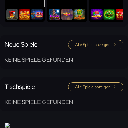
Neue Spiele
Alle Spiele anzeigen
KEINE SPIELE GEFUNDEN
Tischspiele
Alle Spiele anzeigen
KEINE SPIELE GEFUNDEN