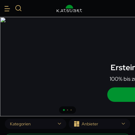
Erstei
100% bis z
1
2
3
Kategorien
Anbieter