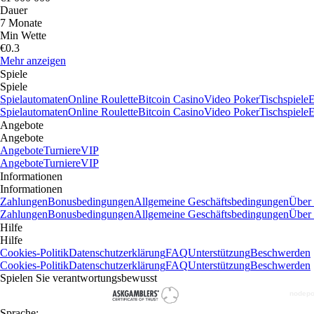
Dauer
7 Monate
Min Wette
€0.3
Mehr anzeigen
Spiele
Spiele
Spielautomaten
Online Roulette
Bitcoin Casino
Video Poker
Tischspiele
E
Spielautomaten
Online Roulette
Bitcoin Casino
Video Poker
Tischspiele
E
Angebote
Angebote
Angebote
Turniere
VIP
Angebote
Turniere
VIP
Informationen
Informationen
Zahlungen
Bonusbedingungen
Allgemeine Geschäftsbedingungen
Über
Zahlungen
Bonusbedingungen
Allgemeine Geschäftsbedingungen
Über
Hilfe
Hilfe
Cookies-Politik
Datenschutzerklärung
FAQ
Unterstützung
Beschwerden
Cookies-Politik
Datenschutzerklärung
FAQ
Unterstützung
Beschwerden
Spielen Sie verantwortungsbewusst
Sprache: