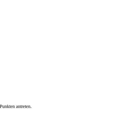
Punkten antreten.