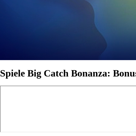
Spiele Big Catch Bonanza: Bonu