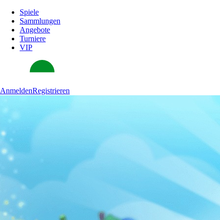
Spiele
Sammlungen
Angebote
Turniere
VIP
Anmelden
Registrieren