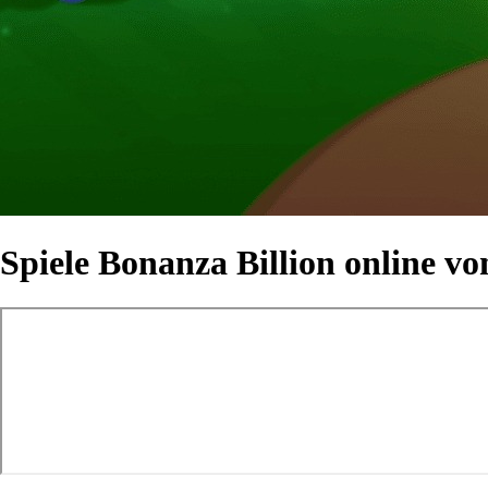
Spiele Bonanza Billion online v