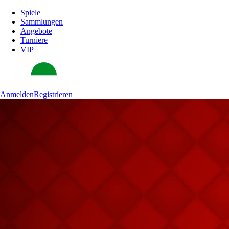
Spiele
Sammlungen
Angebote
Turniere
VIP
Anmelden
Registrieren