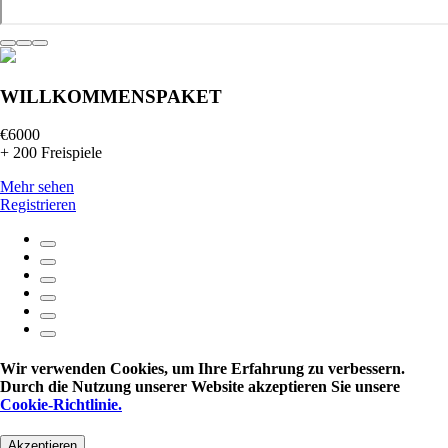
WILLKOMMENSPAKET
€6000
+ 200 Freispiele
Mehr sehen
Registrieren
Wir verwenden Cookies, um Ihre Erfahrung zu verbessern.
Durch die Nutzung unserer Website akzeptieren Sie unsere
Cookie-Richtlinie.
Akzeptieren