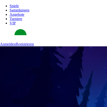
Spiele
Sammlungen
Angebote
Turniere
VIP
Anmelden
Registrieren