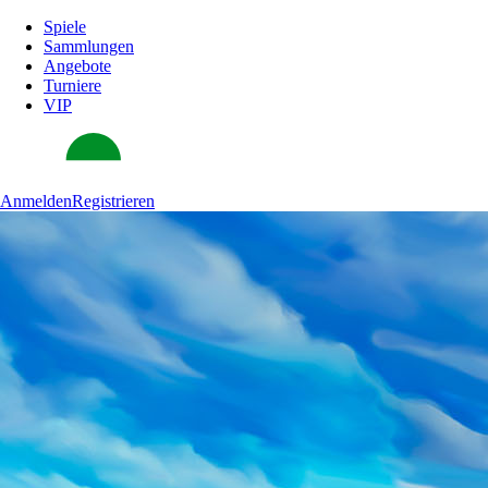
Spiele
Sammlungen
Angebote
Turniere
VIP
Anmelden
Registrieren