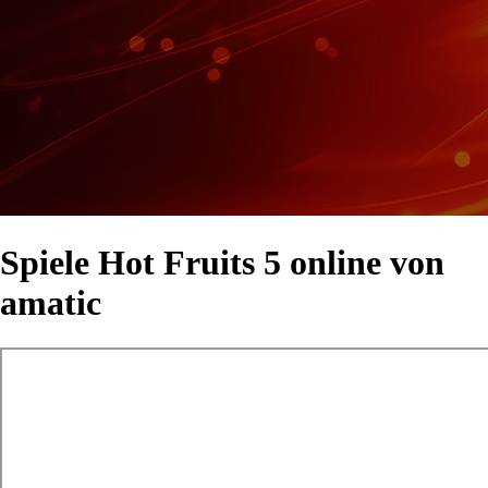
Spiele Hot Fruits 5 online von
amatic