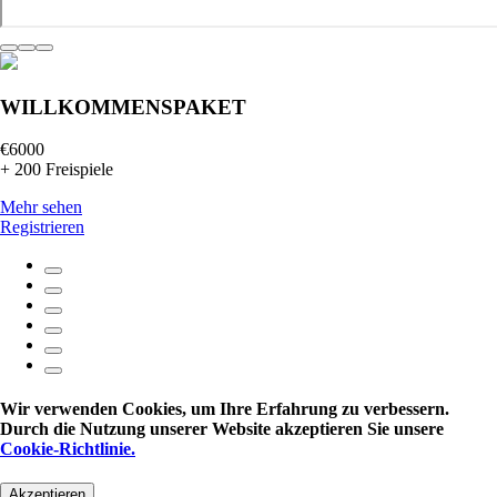
WILLKOMMENSPAKET
€6000
+ 200 Freispiele
Mehr sehen
Registrieren
Wir verwenden Cookies, um Ihre Erfahrung zu verbessern.
Durch die Nutzung unserer Website akzeptieren Sie unsere
Cookie-Richtlinie.
Akzeptieren