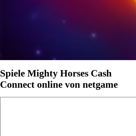
Spiele Mighty Horses Cash
Connect online von netgame