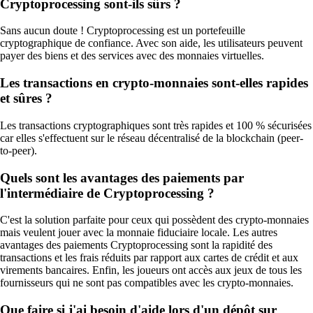
Cryptoprocessing sont-ils sûrs ?
Sans aucun doute ! Cryptoprocessing est un portefeuille
cryptographique de confiance. Avec son aide, les utilisateurs peuvent
payer des biens et des services avec des monnaies virtuelles.
Les transactions en crypto-monnaies sont-elles rapides
et sûres ?
Les transactions cryptographiques sont très rapides et 100 % sécurisées
car elles s'effectuent sur le réseau décentralisé de la blockchain (peer-
to-peer).
Quels sont les avantages des paiements par
l'intermédiaire de Cryptoprocessing ?
C'est la solution parfaite pour ceux qui possèdent des crypto-monnaies
mais veulent jouer avec la monnaie fiduciaire locale. Les autres
avantages des paiements Cryptoprocessing sont la rapidité des
transactions et les frais réduits par rapport aux cartes de crédit et aux
virements bancaires. Enfin, les joueurs ont accès aux jeux de tous les
fournisseurs qui ne sont pas compatibles avec les crypto-monnaies.
Que faire si j'ai besoin d'aide lors d'un dépôt sur