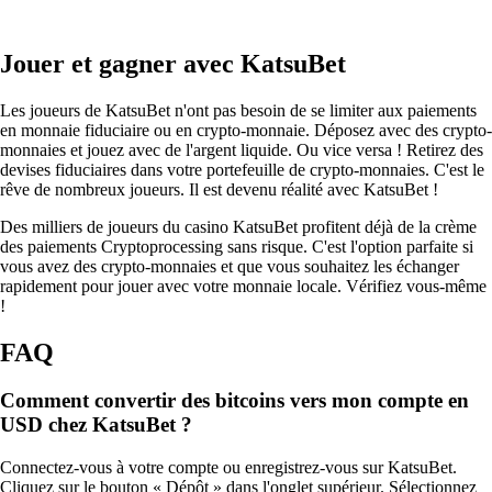
Jouer et gagner avec KatsuBet
Les joueurs de KatsuBet n'ont pas besoin de se limiter aux paiements
en monnaie fiduciaire ou en crypto-monnaie. Déposez avec des crypto-
monnaies et jouez avec de l'argent liquide. Ou vice versa ! Retirez des
devises fiduciaires dans votre portefeuille de crypto-monnaies. C'est le
rêve de nombreux joueurs. Il est devenu réalité avec KatsuBet !
Des milliers de joueurs du casino KatsuBet profitent déjà de la crème
des paiements Cryptoprocessing sans risque. C'est l'option parfaite si
vous avez des crypto-monnaies et que vous souhaitez les échanger
rapidement pour jouer avec votre monnaie locale. Vérifiez vous-même
!
FAQ
Comment convertir des bitcoins vers mon compte en
USD chez KatsuBet ?
Connectez-vous à votre compte ou enregistrez-vous sur KatsuBet.
Cliquez sur le bouton « Dépôt » dans l'onglet supérieur. Sélectionnez