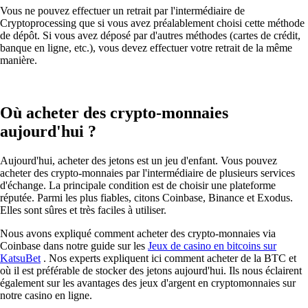
Vous ne pouvez effectuer un retrait par l'intermédiaire de
Cryptoprocessing que si vous avez préalablement choisi cette méthode
de dépôt. Si vous avez déposé par d'autres méthodes (cartes de crédit,
banque en ligne, etc.), vous devez effectuer votre retrait de la même
manière.
Où acheter des crypto-monnaies
aujourd'hui ?
Aujourd'hui, acheter des jetons est un jeu d'enfant. Vous pouvez
acheter des crypto-monnaies par l'intermédiaire de plusieurs services
d'échange. La principale condition est de choisir une plateforme
réputée. Parmi les plus fiables, citons Coinbase, Binance et Exodus.
Elles sont sûres et très faciles à utiliser.
Nous avons expliqué comment acheter des crypto-monnaies via
Coinbase dans notre guide sur les
Jeux de casino en bitcoins sur
KatsuBet
. Nos experts expliquent ici comment acheter de la BTC et
où il est préférable de stocker des jetons aujourd'hui. Ils nous éclairent
également sur les avantages des jeux d'argent en cryptomonnaies sur
notre casino en ligne.