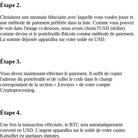
Étape 2.
Choisissez une monnaie fiduciaire avec laquelle vous voulez jouer et
une méthode de paiement préférée dans la liste. Comme vous pouvez
le voir dans l'image ci-dessous, nous avons choisi l'USD (dollar)
comme devise et le portefeuille Bitcoin comme méthode de paiement.
La somme déposée apparaîtra sur votre solde en USD.
Étape 3.
Vous devez maintenant effectuer le paiement. Il suffit de copier
l'adresse du portefeuille et de coller le code dans le champ
correspondant de la section « Envoyer » de votre compte
Cryptoprocessing.
Étape 4.
Une fois la transaction effectuée, le BTC sera automatiquement
converti en USD. L'argent apparaîtra sur le solde de votre casino
KatsuBet en quelques minutes.