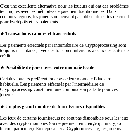
C'est une excellente alternative pour les joueurs qui ont des problèmes
techniques avec les méthodes de paiement traditionnelles. Dans
certaines régions, les joueurs ne peuvent pas utiliser de cartes de crédit
pour les dépôts et les paiements.
★ Transactions rapides et frais réduits
Les paiements effectués par l'intermédiaire de Cryptoprocessing sont
toujours instantanés, avec des frais bien inférieurs à ceux des cartes de
crédit.
★ Possibilité de jouer avec votre monnaie locale
Certains joueurs préfèrent jouer avec leur monnaie fiduciaire
habituelle. Les paiements effectués par l'intermédiaire de
Cryptoprocessing constituent une combinaison parfaite pour ces
joueurs.
★ Un plus grand nombre de fournisseurs disponibles
Les jeux de certains fournisseurs ne sont pas disponibles pour les jeux
avec des crypto-monnaies (ou ne prennent en charge qu'un crypto-
bitcoin particulier). En déposant via Cryptoprocessing, les joueurs