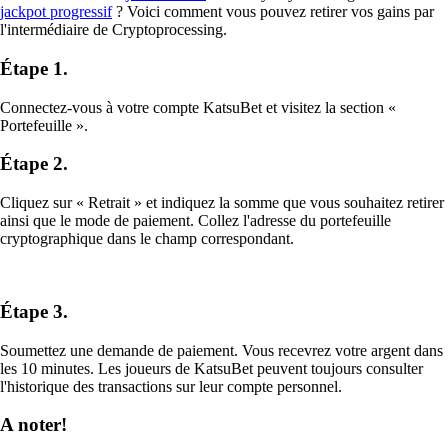
jackpot progressif
? Voici comment vous pouvez retirer vos gains par
l'intermédiaire de Cryptoprocessing.
Étape 1.
Connectez-vous à votre compte KatsuBet et visitez la section «
Portefeuille ».
Étape 2.
Cliquez sur « Retrait » et indiquez la somme que vous souhaitez retirer
ainsi que le mode de paiement. Collez l'adresse du portefeuille
cryptographique dans le champ correspondant.
Étape 3.
Soumettez une demande de paiement. Vous recevrez votre argent dans
les 10 minutes. Les joueurs de KatsuBet peuvent toujours consulter
l'historique des transactions sur leur compte personnel.
A noter!