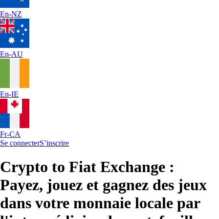
En-NZ
En-AU
En-IE
Fr-CA
Se connecter
S’inscrire
Crypto to Fiat Exchange :
Payez, jouez et gagnez des jeux
dans votre monnaie locale par