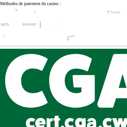
Méthodes de paiement du casino :