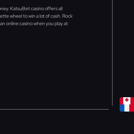
ney. KatsuBet casino offers all
ette wheel to win a lot of cash. Rock
 an online casino when you play at
ish their favorite casino games for
e same thrill as online games with
mes for real money.