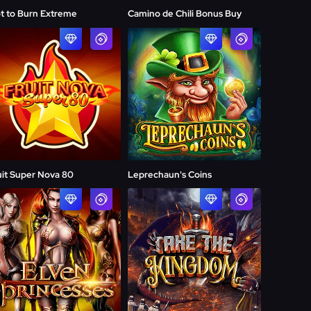
t to Burn Extreme
Camino de Chili Bonus Buy
JOUER
JOUER
Démo
Démo
uit Super Nova 80
Leprechaun's Coins
JOUER
JOUER
Démo
Démo