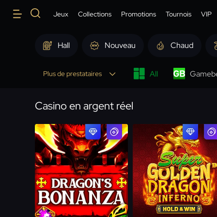
Jeux
Collections
Promotions
Tournois
VIP
Hall
Nouveau
Chaud
All
Gameb
Plus de prestataires
Casino en argent réel
JOUER
JOUER
Démo
Démo