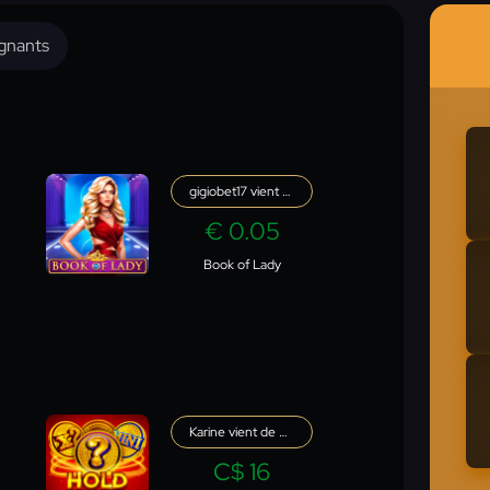
gnants
gigiobet17
vient de gagner
€
0.05
Book of Lady
Karine
vient de gagner
C$
16