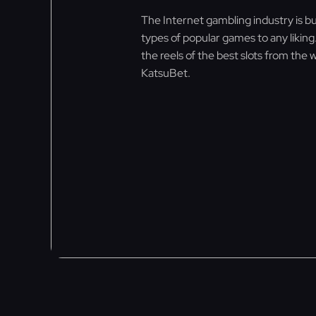
The Internet gambling industry is bu
types of popular games to any liking.
the reels of the best slots from the
KatsuBet.
Free vs. Real Mo
Both free and real money casino onl
free. Just gamble in the demo mode w
cash stakes. To decide what to pick,