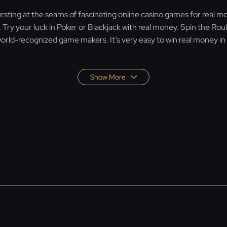
rsting at the seams of fascinating online casino games for real mo
 Try your luck in Poker or Blackjack with real money. Spin the Roul
 world-recognized game makers. It’s very easy to win real money in
ney Play
Show More
ine games have their proven advantages. KatsuBet players may rel
ithout any deposits. Still, demo simulators will never give you th
 evaluate the main peculiarities of demo simulators and casino ga