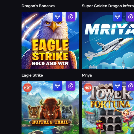
Dragon's Bonanza
Super Golden Dragon Infer
JOUER
JOUER
Démo
Démo
Eagle Strike
Mriya
JOUER
JOUER
Démo
Démo