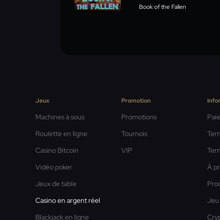
Book of the Fallen
Jeux
Promotion
Info
Machines à sous
Promotions
Pai
Roulette en ligne
Tournois
Ter
Casino Bitcoin
VIP
Ter
Vidéo poker
À p
Jeux de table
Proc
Casino en argent réel
Jeu
Blackjack en ligne
Cry