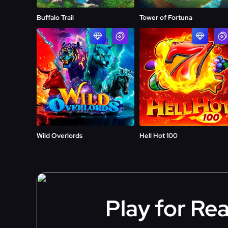
Buffalo Trail
Tower of Fortuna
JOUER
JOUER
Démo
Démo
Wild Overlords
Hell Hot 100
Play for Re