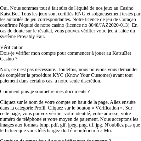
Oui. Nous sommes tout à fait sûrs de l'équité de nos jeux au Casino
KatsuBet. Tous les jeux sont certifiés RNG et soigneusement testés par
les autorités de jeu correspondantes. Notre licence de jeu de Curaçao
confirme l'équité de notre casino (licence no 8048/JAZ2020-013). En
cas de doute sur le résultat, vous pouvez vérifier votre jeu à l'aide du
système Provably Fair.
Vérification
Dois-je vérifier mon compte pour commencer à jouer au KatsuBet
Casino ?
Non, ce n'est pas nécessaire. Toutefois, nous pouvons vous demander
de compléter la procédure KYC (Know Your Customer) avant tout
paiement dans certains cas, à notre seule discrétion.
Comment puis-je soumettre mes documents ?
Cliquez sur le nom de votre compte en haut de la page. Allez ensuite
dans la catégorie Profil. Cliquez sur le bouton « Vérification ». Sur
cette page, vous pouvez vérifier votre identité, votre adresse, votre
numéro de téléphone et votre moyen de paiement. Nous acceptons les
images aux formats bmp, pdf, gif, jpeg, png, tif, jpg. N'oubliez pas que
le fichier que vous téléchargez doit être inférieur à 2 Mo.