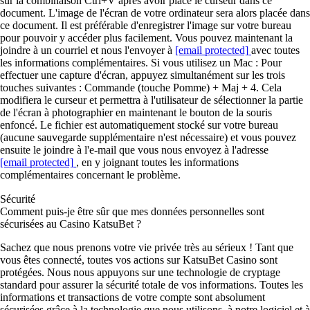
sur la combinaison Ctrl+V après avoir placé le curseur dans ce
document. L'image de l'écran de votre ordinateur sera alors placée dans
ce document. Il est préférable d'enregistrer l'image sur votre bureau
pour pouvoir y accéder plus facilement. Vous pouvez maintenant la
joindre à un courriel et nous l'envoyer à
[email protected]
avec toutes
les informations complémentaires. Si vous utilisez un Mac : Pour
effectuer une capture d'écran, appuyez simultanément sur les trois
touches suivantes : Commande (touche Pomme) + Maj + 4. Cela
modifiera le curseur et permettra à l'utilisateur de sélectionner la partie
de l'écran à photographier en maintenant le bouton de la souris
enfoncé. Le fichier est automatiquement stocké sur votre bureau
(aucune sauvegarde supplémentaire n'est nécessaire) et vous pouvez
ensuite le joindre à l'e-mail que vous nous envoyez à l'adresse
[email protected]
, en y joignant toutes les informations
complémentaires concernant le problème.
Sécurité
Comment puis-je être sûr que mes données personnelles sont
sécurisées au Casino KatsuBet ?
Sachez que nous prenons votre vie privée très au sérieux ! Tant que
vous êtes connecté, toutes vos actions sur KatsuBet Casino sont
protégées. Nous nous appuyons sur une technologie de cryptage
standard pour assurer la sécurité totale de vos informations. Toutes les
informations et transactions de votre compte sont absolument
sécurisées grâce à la technologie que nous utilisons, à notre logiciel et à