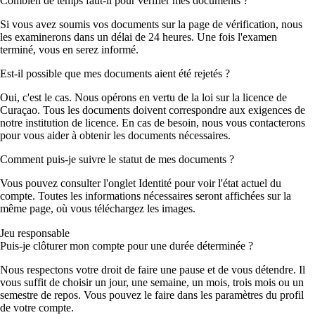
Combien de temps faut-il pour vérifier mes documents ?
Si vous avez soumis vos documents sur la page de vérification, nous
les examinerons dans un délai de 24 heures. Une fois l'examen
terminé, vous en serez informé.
Est-il possible que mes documents aient été rejetés ?
Oui, c'est le cas. Nous opérons en vertu de la loi sur la licence de
Curaçao. Tous les documents doivent correspondre aux exigences de
notre institution de licence. En cas de besoin, nous vous contacterons
pour vous aider à obtenir les documents nécessaires.
Comment puis-je suivre le statut de mes documents ?
Vous pouvez consulter l'onglet Identité pour voir l'état actuel du
compte. Toutes les informations nécessaires seront affichées sur la
même page, où vous téléchargez les images.
Jeu responsable
Puis-je clôturer mon compte pour une durée déterminée ?
Nous respectons votre droit de faire une pause et de vous détendre. Il
vous suffit de choisir un jour, une semaine, un mois, trois mois ou un
semestre de repos. Vous pouvez le faire dans les paramètres du profil
de votre compte.