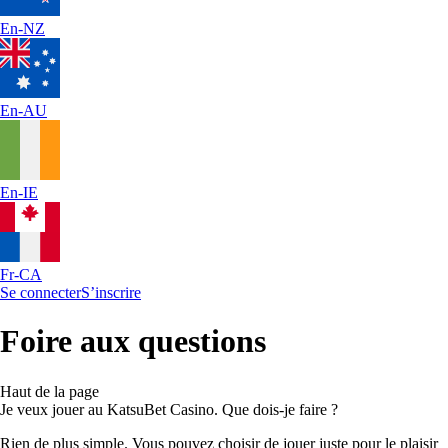
En-NZ
En-AU
En-IE
Fr-CA
Se connecter
S’inscrire
Foire aux questions
Haut de la page
Je veux jouer au KatsuBet Casino. Que dois-je faire ?
Rien de plus simple. Vous pouvez choisir de jouer juste pour le plaisir