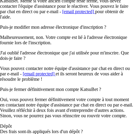
KatsuBet. Même si votre ancien compte reste fermé, vous devez
contacter l'équipe d'assistance pour le réactiver. Vous pouvez le faire
par chat en direct ou par e-mail -
[email protected]
pour obtenir de
l'aide.
Puis-je modifier mon adresse électronique d'inscription ?
Malheureusement, non. Votre compte est lié à l'adresse électronique
fournie lors de l'inscription.
J'ai oublié l'adresse électronique que j'ai utilisée pour m'inscrire. Que
dois-je faire ?
Vous pouvez contacter notre équipe d'assistance par chat en direct ou
par e-mail -
[email protected]
et ils seront heureux de vous aider à
résoudre le problème !
Puis-je fermer définitivement mon compte KatsuBet ?
Oui, vous pouvez fermer définitivement votre compte à tout moment
en contactant notre équipe d'assistance par chat en direct ou par e-mail.
Veuillez réfléchir à deux fois avant d'entreprendre d'autres actions.
Sinon, vous ne pourrez pas vous réinscrire ou rouvrir votre compte.
Dépôt
Des frais sont-ils appliqués lors d'un dépôt ?