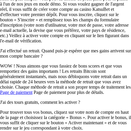
à l'un de nos jeux en mode démo. Si vous voulez gagner de l'argent
réel, il vous suffit de créer votre compte au casino KatsuBet et
d'effectuer votre premier dépôt. Pour vous inscrire, cliquez sur le
bouton « S'inscrire » et remplissez tous les champs du formulaire
d'inscription (votre nom d'utilisateur, votre mot de passe, votre adresse
e-mail actuelle, la devise que vous préférez, votre pays de résidence,
etc.) Veillez à activer votre compte en cliquant sur le lien figurant dans
l'e-mail de vérification.
J'ai effectué un retrait. Quand puis-je espérer que mes gains arrivent sur
mon compte bancaire ?
WOW ! Nous aimons que vous fassiez de bons scores et que vous
remportiez des gains importants ! Les retraits Bitcoin sont
généralement instantanés, mais nous débloquons votre retrait dans un
délai rapide de 24 heures vers la méthode de retrait que vous avez
choisie. Chaque méthode de retrait a son propre temps de traitement les
Page de paiement
Page de paiement pour plus de détails.
J'ai des tours gratuits, comment les activer ?
Pour trouver tous vos bonus, cliquez sur votre nom de compte en haut
de la page et choisissez la catégorie « Bonus ». Pour activer le bonus, il
vous suffit de cliquer sur le bouton « Activer maintenant » et de vous
rendre sur le jeu correspondant à votre choix.