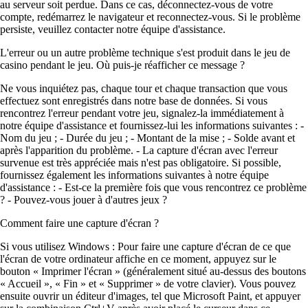
au serveur soit perdue. Dans ce cas, déconnectez-vous de votre
compte, redémarrez le navigateur et reconnectez-vous. Si le problème
persiste, veuillez contacter notre équipe d'assistance.
L'erreur ou un autre problème technique s'est produit dans le jeu de
casino pendant le jeu. Où puis-je réafficher ce message ?
Ne vous inquiétez pas, chaque tour et chaque transaction que vous
effectuez sont enregistrés dans notre base de données. Si vous
rencontrez l'erreur pendant votre jeu, signalez-la immédiatement à
notre équipe d'assistance et fournissez-lui les informations suivantes : -
Nom du jeu ; - Durée du jeu ; - Montant de la mise ; - Solde avant et
après l'apparition du problème. - La capture d'écran avec l'erreur
survenue est très appréciée mais n'est pas obligatoire. Si possible,
fournissez également les informations suivantes à notre équipe
d'assistance : - Est-ce la première fois que vous rencontrez ce problème
? - Pouvez-vous jouer à d'autres jeux ?
Comment faire une capture d'écran ?
Si vous utilisez Windows : Pour faire une capture d'écran de ce que
l'écran de votre ordinateur affiche en ce moment, appuyez sur le
bouton « Imprimer l'écran » (généralement situé au-dessus des boutons
« Accueil », « Fin » et « Supprimer » de votre clavier). Vous pouvez
ensuite ouvrir un éditeur d'images, tel que Microsoft Paint, et appuyer