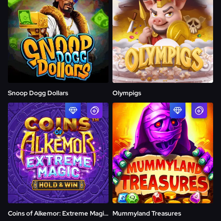
JOUER
JOUER
Démo
Démo
Snoop Dogg Dollars
Olympigs
JOUER
JOUER
Démo
Démo
Coins of Alkemor: Extreme Magic - Hold & Win
Mummyland Treasures