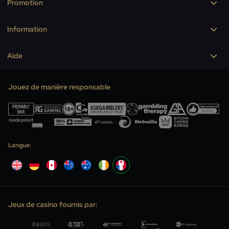
Promotion
Machines à sous
Roulette en ligne
Information
Promotions
Casino Bitcoin
Tournois
Aide
Paiements
Vidéo poker
VIP
Termes des bonus
Politique des cookies
Jouez de manière responsable
Jeux de table
Termes et Conditions
Politique de confidentialité
Casino en argent réel
À propos de nous
FAQ
Blackjack en ligne
Procédure d'inscription
Langue:
Assistance
Baccarat en ligne
Jeu responsable
Plaintes
Casino mobile
Crypto to Fiat Exchange
Megaways
Jeux de casino fournis par:
Affiliés
Casino en direct