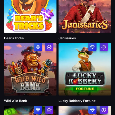
Démo
Démo
Bear's Tricks
Janissaries
JOUER
JOUER
Démo
Démo
Wild Wild Bank
Lucky Robbery Fortune