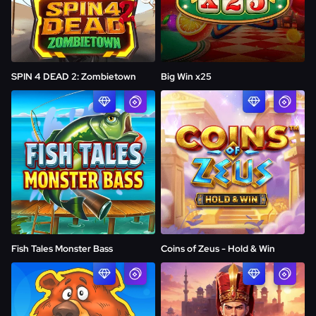
SPIN 4 DEAD 2: Zombietown
Big Win x25
JOUER
JOUER
Démo
Démo
Fish Tales Monster Bass
Coins of Zeus - Hold & Win
JOUER
JOUER