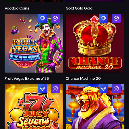
Voodoo Coins
Gold Gold Gold
JOUER
JOUER
Démo
Démo
Fruit Vegas Extreme x125
Chance Machine 20
JOUER
JOUER
Démo
Démo