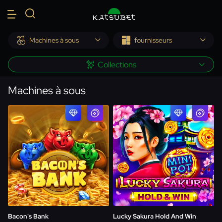
Machines à sous
fournisseurs
Collections
Machines à sous
JOUER
JOUER
Démo
Démo
Bacon's Bank
Lucky Sakura Hold And Win