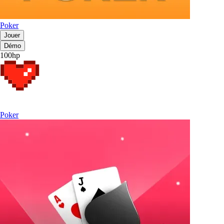
Poker
Jouer
Démo
100hp
Poker