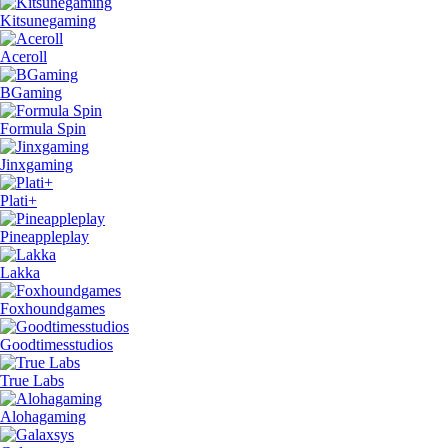
Kitsunegaming
Aceroll
BGaming
Formula Spin
Jinxgaming
Plati+
Pineappleplay
Lakka
Foxhoundgames
Goodtimesstudios
True Labs
Alohagaming