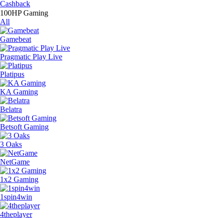
Cashback
100HP Gaming
All
Gamebeat
Pragmatic Play Live
Platipus
KA Gaming
Belatra
Betsoft Gaming
3 Oaks
NetGame
1x2 Gaming
1spin4win
4theplayer