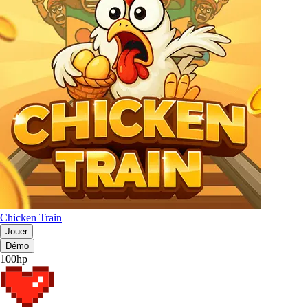
Chicken Train
Jouer
Démo
100hp