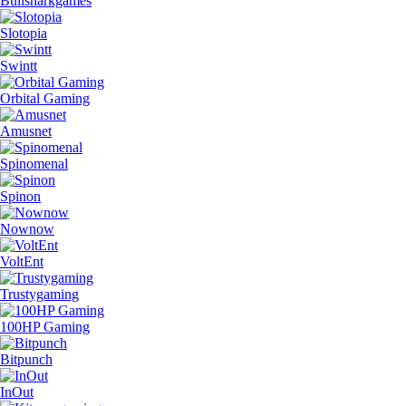
Bullsharkgames
Slotopia
Swintt
Orbital Gaming
Amusnet
Spinomenal
Spinon
Nownow
VoltEnt
Trustygaming
100HP Gaming
Bitpunch
InOut