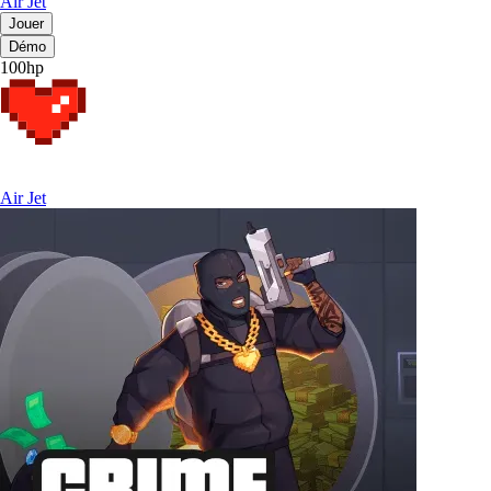
Air Jet
Jouer
Démo
100hp
Air Jet