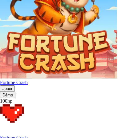
Fortune Crash
Jouer
Démo
100hp
Fortune Crash