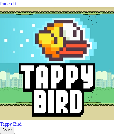
Punch It
Tappy Bird
Jouer