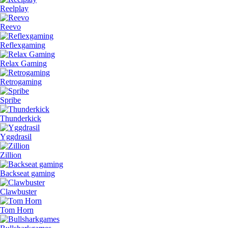
Reelplay
Reevo
Reflexgaming
Relax Gaming
Retrogaming
Spribe
Thunderkick
Yggdrasil
Zillion
Backseat gaming
Clawbuster
Tom Horn