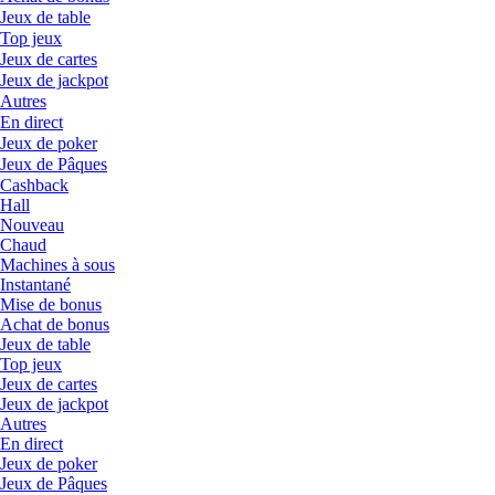
Jeux de table
Top jeux
Jeux de cartes
Jeux de jackpot
Autres
En direct
Jeux de poker
Jeux de Pâques
Cashback
Hall
Nouveau
Chaud
Machines à sous
Instantané
Mise de bonus
Achat de bonus
Jeux de table
Top jeux
Jeux de cartes
Jeux de jackpot
Autres
En direct
Jeux de poker
Jeux de Pâques