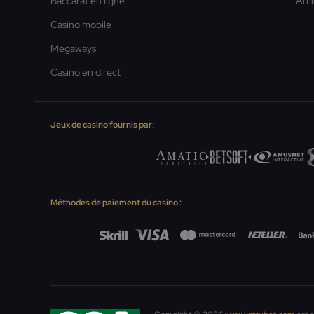
Baccarat en ligne
Affi
Casino mobile
Megaways
Casino en direct
Jeux de casino fournis par:
Méthodes de paiement du casino :