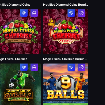
t Slot Diamond Coins
Hot Slot Diamond Coins Burning Board
JOUER
JOUER
Démo
Démo
gic Fruit$: Cherries
Magic Fruit$: Cherries Burning Board
JOUER
JOUER
Démo
Démo