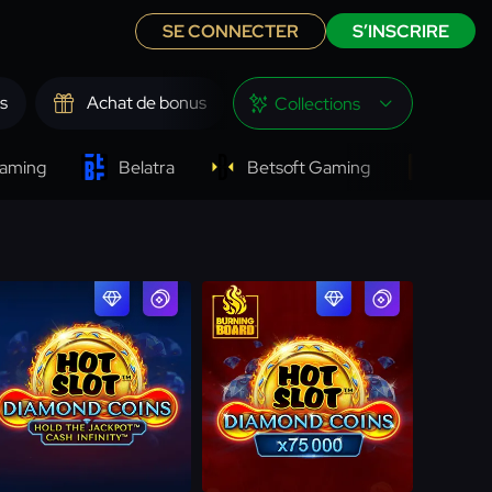
SE CONNECTER
S’INSCRIRE
s
Achat de bonus
Jeux de table
To
Collections
aming
Belatra
Betsoft Gaming
3 Oak
JOUER
JOUER
Démo
Démo