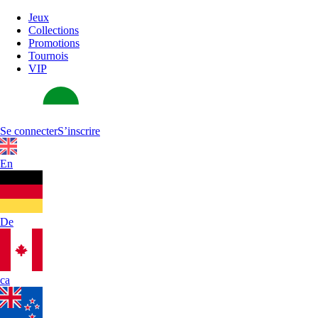
Jeux
Collections
Promotions
Tournois
VIP
Se connecter
S’inscrire
En
De
ca