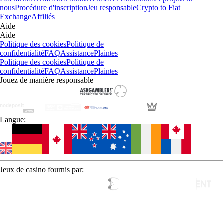
nous
Procédure d'inscription
Jeu responsable
Crypto to Fiat
Exchange
Affiliés
Aide
Aide
Politique des cookies
Politique de
confidentialité
FAQ
Assistance
Plaintes
Politique des cookies
Politique de
confidentialité
FAQ
Assistance
Plaintes
Jouez de manière responsable
Langue:
Jeux de casino fournis par: