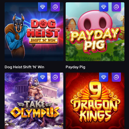
JOUER
JOUER
Démo
Démo
Dog Heist Shift 'N' Win
Payday Pig
JOUER
JOUER
Démo
Démo