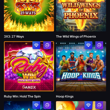
Démo
Démo
3X3: 27 Ways
The Wild Wings of Phoenix
JOUER
JOUER
Démo
Démo
Ruby Win: Hold The Spin
Hoop Kings