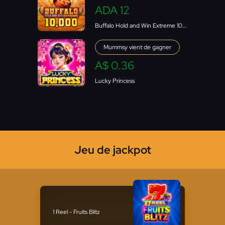
ADA
12
Buffalo Hold and Win Extreme 10,000
Mummsy
vient de gagner
A$
0.36
Lucky Princess
Jeu de jackpot
1 Reel - Fruits Blitz