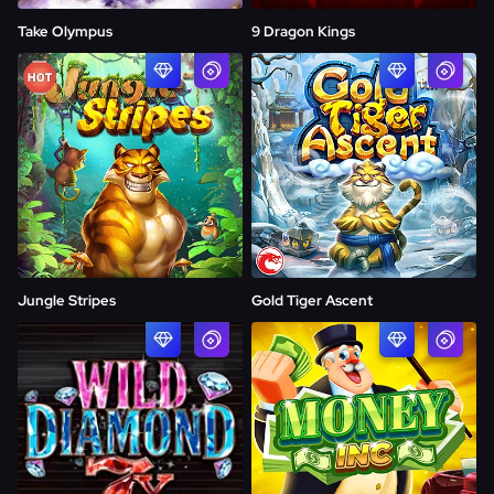
Take Olympus
9 Dragon Kings
JOUER
JOUER
Démo
Démo
Jungle Stripes
Gold Tiger Ascent
JOUER
JOUER
Démo
Démo