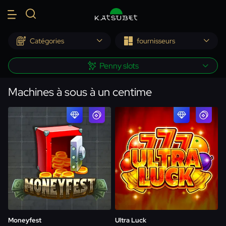
Catégories
fournisseurs
Penny slots
Machines à sous à un centime
JOUER
JOUER
Démo
Démo
Moneyfest
Ultra Luck