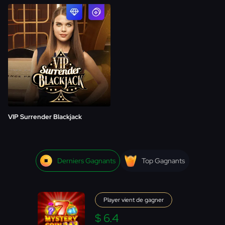
JOUER
VIP Surrender Blackjack
Derniers Gagnants
Top Gagnants
Player
vient de gagner
$
6.4