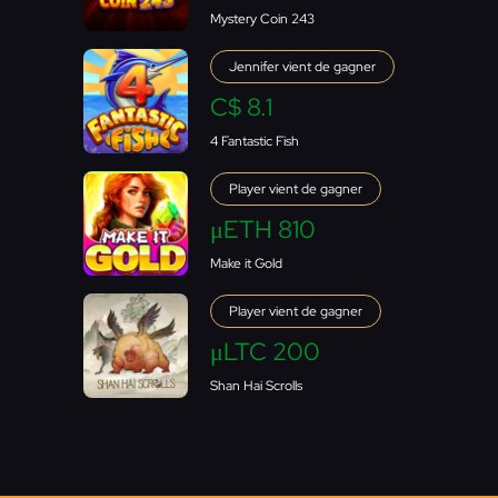
Mystery Coin 243
Jennifer
vient de gagner
C$
8.1
4 Fantastic Fish
Player
vient de gagner
μETH
810
Make it Gold
Player
vient de gagner
μLTC
200
Shan Hai Scrolls