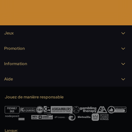
Jeux
Promotion
Machines à sous
Roulette en ligne
Information
Promotions
Casino Bitcoin
Tournois
Aide
Paiements
Vidéo poker
VIP
Termes des bonus
Politique des cookies
Jouez de manière responsable
Jeux de table
Termes et Conditions
Politique de confidentialité
Casino en argent réel
À propos de nous
FAQ
Blackjack en ligne
Procédure d'inscription
Langue: