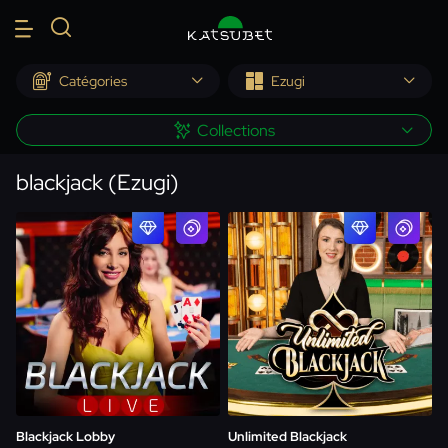
Catégories
Ezugi
Collections
blackjack
(
Ezugi
)
JOUER
JOUER
Blackjack Lobby
Unlimited Blackjack