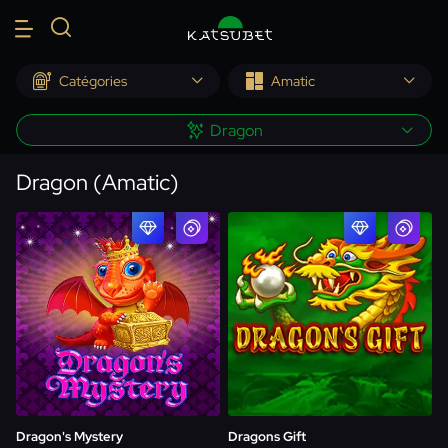
Catégories
Amatic
Dragon
Dragon
(
Amatic
)
JOUER
JOUER
Démo
Démo
Dragon's Mystery
Dragons Gift