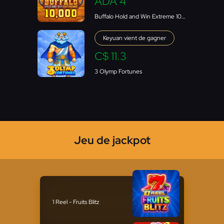
ADA
4
Buffalo Hold and Win Extreme 10,000
Keyuan
vient de gagner
C$
11.3
3 Olymp Fortunes
Jeu de jackpot
1 Reel - Fruits Blitz