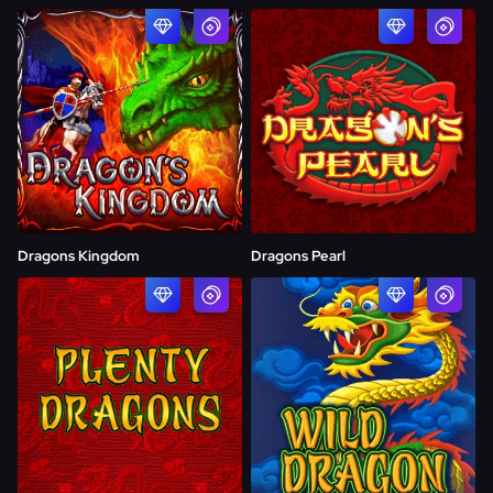
JOUER
JOUER
Démo
Démo
Dragons Kingdom
Dragons Pearl
JOUER
JOUER
Démo
Démo