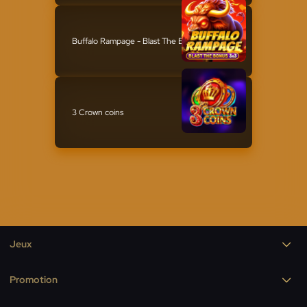
Buffalo Rampage - Blast The Bonus 3x3
3 Crown coins
Jeux
Promotion
Machines à sous