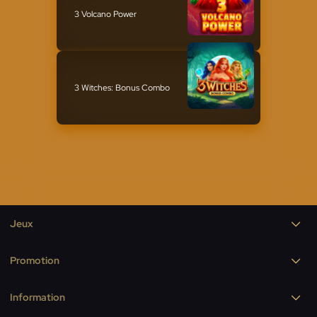
3 Volcano Power
3 Witches: Bonus Combo
Jeux
Promotion
Machines à sous
Roulette en ligne
Information
Promotions