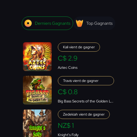
Derniers Gagnants
Top Gagnants
Kali
vient de gagner
C$
2.9
Aztec Coins
Travis
vient de gagner
C$
0.8
Big Bass Secrets of the Golden Lake
Zedekiah
vient de gagner
NZ$
1
Knight’s Folly