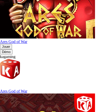
Ares God of War
Jouer
Démo
kagaming
Ares God of War