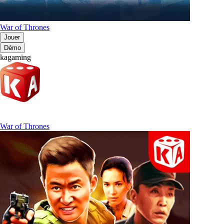
War of Thrones
Jouer
Démo
kagaming
War of Thrones