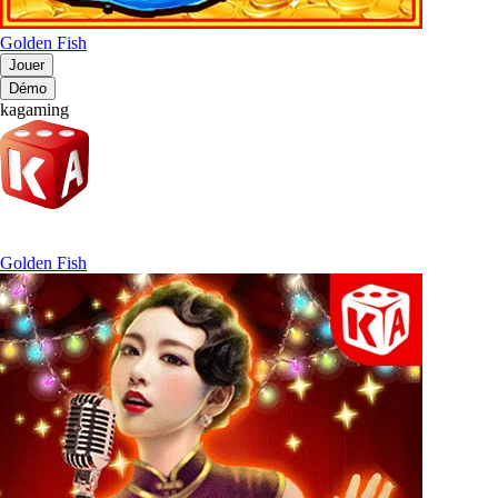
Golden Fish
Jouer
Démo
kagaming
Golden Fish