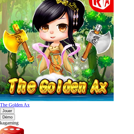
The Golden Ax
Jouer
Démo
kagaming