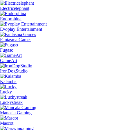
Electricelephant
Endorphina
Evoplay Entertainment
Fantasma Games
Fugaso
GameArt
IronDogStudio
Kalamba
Lucky
Luckystreak
Mancala Gaming
Mascot