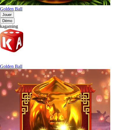
Golden Ball
Jouer
Démo
kagaming
Golden Ball