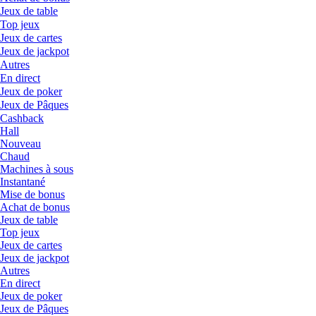
Jeux de table
Top jeux
Jeux de cartes
Jeux de jackpot
Autres
En direct
Jeux de poker
Jeux de Pâques
Cashback
Hall
Nouveau
Chaud
Machines à sous
Instantané
Mise de bonus
Achat de bonus
Jeux de table
Top jeux
Jeux de cartes
Jeux de jackpot
Autres
En direct
Jeux de poker
Jeux de Pâques