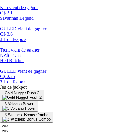
Kali vient de gagner
C$ 2.1
Savannah Legend
GULED vient de gagner
C$ 3.6
3 Hot Teapots
Trent vient de gagner
NZ$ 14.18
Hell Butcher
GULED vient de gagner
C$ 2.25
3 Hot Teapots
Jeu de jackpot
Gold Nugget Rush 2
3 Volcano Power
3 Witches: Bonus Combo
Jeux
Jeux