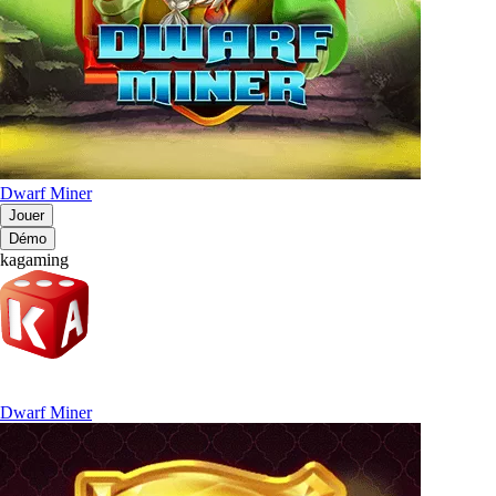
Dwarf Miner
Jouer
Démo
kagaming
Dwarf Miner