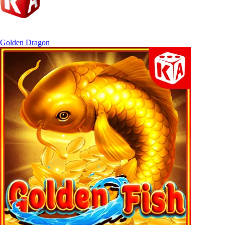
Golden Dragon