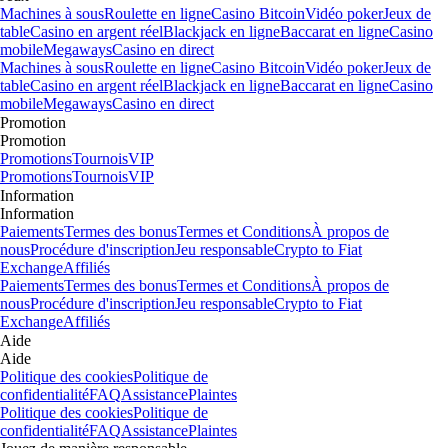
Machines à sous
Roulette en ligne
Casino Bitcoin
Vidéo poker
Jeux de
table
Casino en argent réel
Blackjack en ligne
Baccarat en ligne
Casino
mobile
Megaways
Casino en direct
Machines à sous
Roulette en ligne
Casino Bitcoin
Vidéo poker
Jeux de
table
Casino en argent réel
Blackjack en ligne
Baccarat en ligne
Casino
mobile
Megaways
Casino en direct
Promotion
Promotion
Promotions
Tournois
VIP
Promotions
Tournois
VIP
Information
Information
Paiements
Termes des bonus
Termes et Conditions
À propos de
nous
Procédure d'inscription
Jeu responsable
Crypto to Fiat
Exchange
Affiliés
Paiements
Termes des bonus
Termes et Conditions
À propos de
nous
Procédure d'inscription
Jeu responsable
Crypto to Fiat
Exchange
Affiliés
Aide
Aide
Politique des cookies
Politique de
confidentialité
FAQ
Assistance
Plaintes
Politique des cookies
Politique de
confidentialité
FAQ
Assistance
Plaintes