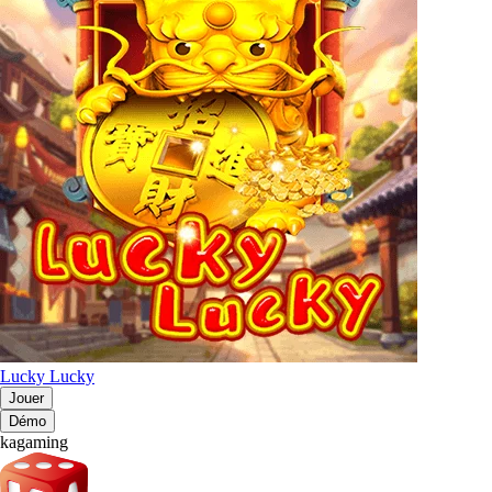
Lucky Lucky
Jouer
Démo
kagaming