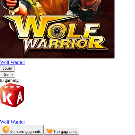
Wolf Warrior
Jouer
Démo
kagaming
Wolf Warrior
Derniers gagnants
Top gagnants