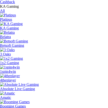
Cashback
KA Gaming
All
Platipus
KA Gaming
Belatra
Betsoft Gaming
3 Oaks
1x2 Gaming
1spin4win
4theplayer
Absolute Live Gaming
Amatic
Booming Games