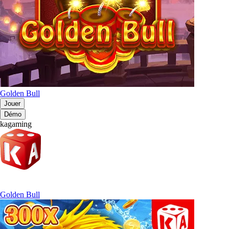
Golden Bull
Jouer
Démo
kagaming
Golden Bull