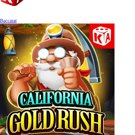
Baccarat