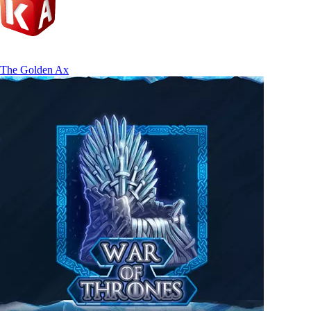
The Golden Ax