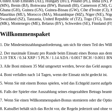
United Arab Emirates (AE), Hungary (HU), Poland (PL), India (IN), 
(MN), Benin (BJ), Botswana (BW), Burundi (BI), Cameroon (CM), Ca
Ghana (GH), Guinea (GN), Guinea-Bissau (GW), Côte d'Ivoire (CI),
Mauritius (MU), Morocco (MA), Mozambique (MZ), Niger (NE), Nigeri
Swaziland (SZ), Tanzania, United Republic of (TZ), Togo (TG), Tuni
(MK), Montenegro (ME), Belarus (BY), Schweden (SE), Finnland (FI) 
Willkommenspaket
1. Die Mindesteinzahlungsanforderung, um sich für einen Teil des Wil
2. Der maximale Einsatz pro Runde beim Einsatz eines Bonus aus d
3.19 TRX / 0.34 XRP / 5 PLN / 1.14 ADA / 0.0017 BCH / 0.0011 B
3. Alle Boni müssen 35 Mal umgesetzt werden, bevor das Geld ausgeza
4. Boni verfallen nach 14 Tagen, wenn der Einsatz nicht gedeckt ist.
5. Wenn Sie mit einem Bonus spielen, wird das Echtgeld zuerst aufgeb
6. Falls der Spieler eine Auszahlung seines eingezahlten Betrags beant
7. Wenn Sie einen Willkommenspaket-Bonus stornieren oder die Optio
8. KatsuBet behält sich das Recht vor, die Regeln jederzeit und ohne 