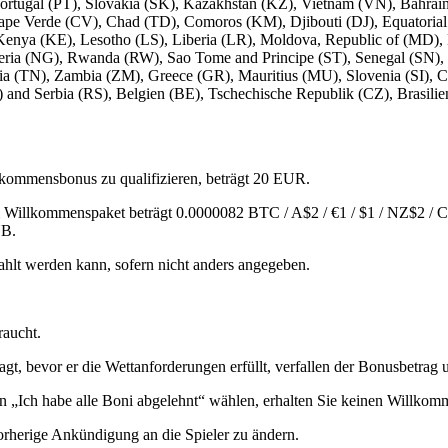
Portugal (PT), Slovakia (SK), Kazakhstan (KZ), Vietnam (VN), Bahrai
pe Verde (CV), Chad (TD), Comoros (KM), Djibouti (DJ), Equatorial
 Kenya (KE), Lesotho (LS), Liberia (LR), Moldova, Republic of (MD
a (NG), Rwanda (RW), Sao Tome and Principe (ST), Senegal (SN), Se
sia (TN), Zambia (ZM), Greece (GR), Mauritius (MU), Slovenia (SI), 
and Serbia (RS), Belgien (BE), Tschechische Republik (CZ), Brasilie
lkommensbonus zu qualifizieren, beträgt
20 EUR
.
em Willkommenspaket beträgt 0.0000082 BTC / A$2 / €1 / $1 / NZ$2 
NB.
hlt werden kann, sofern nicht anders angegeben.
raucht.
ragt, bevor er die Wettanforderungen erfüllt, verfallen der Bonusbetrag
n „Ich habe alle Boni abgelehnt“ wählen, erhalten Sie keinen Willko
vorherige Ankündigung an die Spieler zu ändern.