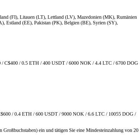
nland (FI), Litauen (LT), Lettland (LV), Mazedonien (MK), Rumänien
 Estland (EE), Pakistan (PK), Belgien (BE), Syrien (SY),
Z$400 / C$400 / 0.5 ETH / 400 USDT / 6000 NOK / 4.4 LTC / 6700 DOG
 / C$600 / 0.4 ETH / 600 USDT / 9000 NOK / 6.6 LTC / 10055 DOG /
in Großbuchstaben) ein und tätigen Sie eine Mindesteinzahlung von
20