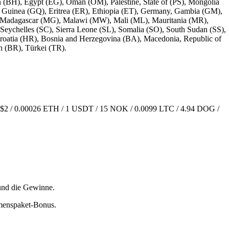
n (BH), Egypt (EG), Oman (OM), Palestine, State of (PS), Mongolia
 Guinea (GQ), Eritrea (ER), Ethiopia (ET), Germany, Gambia (GM),
), Madagascar (MG), Malawi (MW), Mali (ML), Mauritania (MR),
ychelles (SC), Sierra Leone (SL), Somalia (SO), South Sudan (SS),
Croatia (HR), Bosnia and Herzegovina (BA), Macedonia, Republic of
n (BR), Türkei (TR).
/ C$2 / 0.00026 ETH / 1 USDT / 15 NOK / 0.0099 LTC / 4.94 DOG /
 und die Gewinne.
mmenspaket-Bonus.