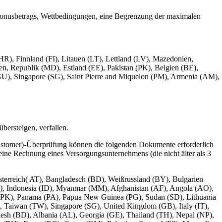
Bonusbetrags, Wettbedingungen, eine Begrenzung der maximalen
HR), Finnland (FI), Litauen (LT), Lettland (LV), Mazedonien,
, Republik (MD), Estland (EE), Pakistan (PK), Belgien (BE),
U), Singapore (SG), Saint Pierre and Miquelon (PM), Armenia (AM),
übersteigen, verfallen.
stomer)-Überprüfung können die folgenden Dokumente erforderlich
 eine Rechnung eines Versorgungsunternehmens (die nicht älter als 3
sterreich( AT), Bangladesch (BD), Weißrussland (BY), Bulgarien
EC), Indonesia (ID), Myanmar (MM), Afghanistan (AF), Angola (AO),
 (PK), Panama (PA), Papua New Guinea (PG), Sudan (SD), Lithuania
, Taiwan (TW), Singapore (SG), United Kingdom (GB), Italy (IT),
esh (BD), Albania (AL), Georgia (GE), Thailand (TH), Nepal (NP),