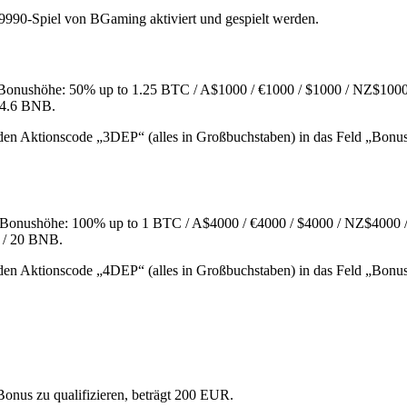
x9990-Spiel von BGaming aktiviert und gespielt werden.
ten – Bonushöhe: 50% up to 1.25 BTC / A$1000 / €1000 / $1000 / NZ$
 4.6 BNB.
 den Aktionscode „3DEP“ (alles in Großbuchstaben) in das Feld „Bonus
ten – Bonushöhe: 100% up to 1 BTC / A$4000 / €4000 / $4000 / NZ$40
 / 20 BNB.
 den Aktionscode „4DEP“ (alles in Großbuchstaben) in das Feld „Bonus
onus zu qualifizieren, beträgt
200 EUR
.