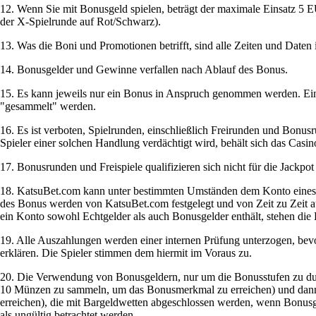
12. Wenn Sie mit Bonusgeld spielen, beträgt der maximale Einsatz
5 
der X-Spielrunde auf Rot/Schwarz).
13. Was die Boni und Promotionen betrifft, sind alle Zeiten und Date
14. Bonusgelder und Gewinne verfallen nach Ablauf des Bonus.
15. Es kann jeweils nur ein Bonus in Anspruch genommen werden. Ein 
"gesammelt" werden.
16. Es ist verboten, Spielrunden, einschließlich Freirunden und Bon
Spieler einer solchen Handlung verdächtigt wird, behält sich das Cas
17. Bonusrunden und Freispiele qualifizieren sich nicht für die Jack
18. KatsuBet.com kann unter bestimmten Umständen dem Konto eines S
des Bonus werden von KatsuBet.com festgelegt und von Zeit zu Zeit 
ein Konto sowohl Echtgelder als auch Bonusgelder enthält, stehen di
19. Alle Auszahlungen werden einer internen Prüfung unterzogen, bevo
erklären. Die Spieler stimmen dem hiermit im Voraus zu.
20. Die Verwendung von Bonusgeldern, nur um die Bonusstufen zu dur
10 Münzen zu sammeln, um das Bonusmerkmal zu erreichen) und dann d
erreichen), die mit Bargeldwetten abgeschlossen werden, wenn Bonusge
als ungültig betrachtet werden.