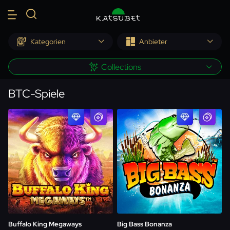
Kategorien
Anbieter
Collections
BTC-Spiele
SPIELEN
SPIELEN
Demo
Demo
Buffalo King Megaways
Big Bass Bonanza