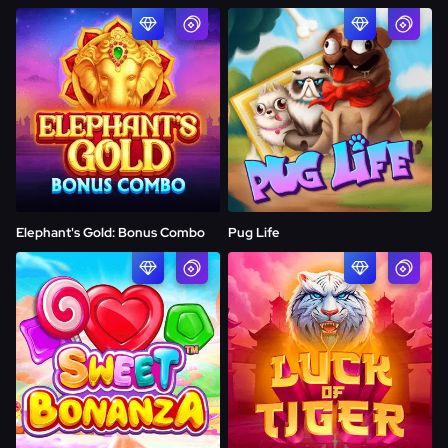
SPIELEN
SPIELEN
Demo
Demo
Elephant's Gold: Bonus Combo
Pug Life
SPIELEN
SPIELEN
Demo
Demo