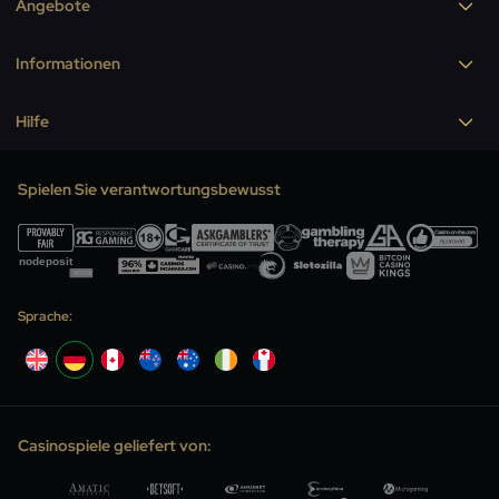
Angebote
Spielautomaten
Online Roulette
Informationen
Angebote
Bitcoin Casino
Turniere
Hilfe
Zahlungen
Video Poker
VIP
Bonusbedingungen
Cookies-Politik
Spielen Sie verantwortungsbewusst
Tischspiele
Allgemeine Geschäftsbedingungen
Datenschutzerklärung
Echtgeld Casino
Über uns
FAQ
Blackjack Online
Registrierungsverfahren
Sprache:
Unterstützung
Baccarat Online
Verantwortungsvolles Spielen
Beschwerden
Mobile Casino
Crypto to Fiat Exchange
Megaways
Casinospiele geliefert von:
Partner
Live Casino