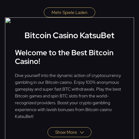
Mehr Spiele Laden
Bitcoin Casino KatsuBet
Welcome to the Best Bitcoin
Casino!
Dive yourself into the dynamic action of cryptocurrency
gambling in our Bitcoin casino. Enjoy 100% anonymous
gameplay and super fast BTC withdrawals. Play the best
Bitcoin games and spin BTC slots from the world-
recognized providers. Boost your crypto gambling
experience with lavish bonuses from Bitcoin casino
KatsuBet!
Why Play at Bitcoin Casino
KatsuBet
Show More