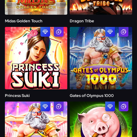
Midas Golden Touch
Dragon Tribe
SPIELEN
SPIELEN
Demo
Demo
Princess Suki
Gates of Olympus 1000
SPIELEN
SPIELEN
Demo
Demo