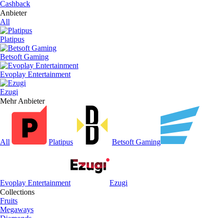
Cashback
Anbieter
All
Platipus
Betsoft Gaming
Evoplay Entertainment
Ezugi
Mehr Anbieter
All
Platipus
Betsoft Gaming
Evoplay Entertainment
Ezugi
Collections
Fruits
Megaways