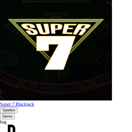
Super 7 Blackjack
Spielen
Demo
bsg