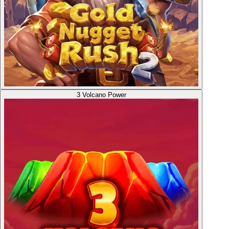
3 Volcano Power