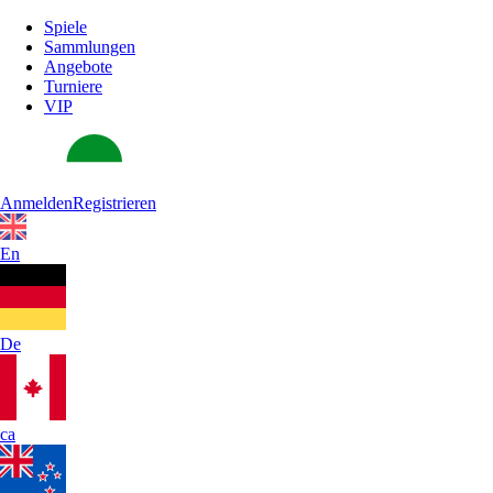
Spiele
Sammlungen
Angebote
Turniere
VIP
Anmelden
Registrieren
En
De
ca