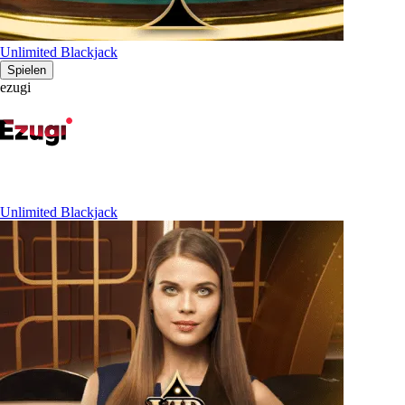
Unlimited Blackjack
Spielen
ezugi
Unlimited Blackjack