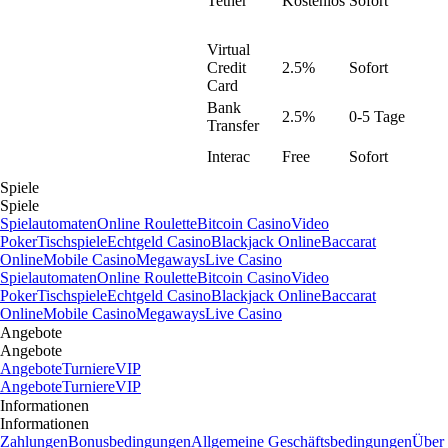
Tether
Kostenlos
Sofort
Virtual
Credit
2.5%
Sofort
Card
Bank
2.5%
0-5 Tage
Transfer
Interac
Free
Sofort
Spiele
Spiele
Spielautomaten
Online Roulette
Bitcoin Casino
Video
Poker
Tischspiele
Echtgeld Casino
Blackjack Online
Baccarat
Online
Mobile Casino
Megaways
Live Casino
Spielautomaten
Online Roulette
Bitcoin Casino
Video
Poker
Tischspiele
Echtgeld Casino
Blackjack Online
Baccarat
Online
Mobile Casino
Megaways
Live Casino
Angebote
Angebote
Angebote
Turniere
VIP
Angebote
Turniere
VIP
Informationen
Informationen
Zahlungen
Bonusbedingungen
Allgemeine Geschäftsbedingungen
Über