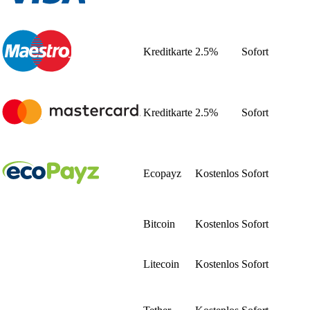
Kreditkarte
2.5%
Sofort
Kreditkarte
2.5%
Sofort
Ecopayz
Kostenlos
Sofort
Bitcoin
Kostenlos
Sofort
Litecoin
Kostenlos
Sofort