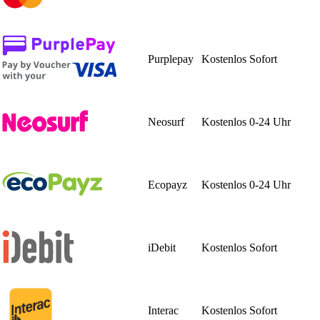
Purplepay
Kostenlos
Sofort
Neosurf
Kostenlos
0-24 Uhr
Ecopayz
Kostenlos
0-24 Uhr
iDebit
Kostenlos
Sofort
Interac
Kostenlos
Sofort