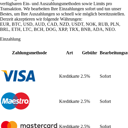
verfügbaren Ein- und Auszahlungsmethoden sowie Limits pro
Transaktion. Wir bearbeiten Ihre Einzahlungen sofort und tun unser
Bestes, um Ihre Auszahlungen so schnell wie möglich bereitzustellen.
Derzeit akzeptieren wir folgende Währungen:
EUR, BTC, USD, AUD, CAD, NZD, USDT, NOK, RUB, PLN,
BRL, ETH, LTC, BCH, DOG, XRP, TRX, BNB, ADA, NEO.
Einzahlung
Zahlungsmethode
Art
Gebühr
Bearbeitungsze
Kreditkarte
2.5%
Sofort
Kreditkarte
2.5%
Sofort
Kreditkarte
2.5%
Sofort