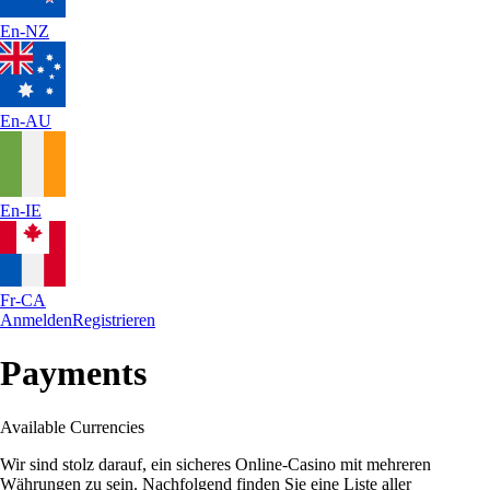
En-NZ
En-AU
En-IE
Fr-CA
Anmelden
Registrieren
Payments
Available Currencies
Wir sind stolz darauf, ein sicheres Online-Casino mit mehreren
Währungen zu sein. Nachfolgend finden Sie eine Liste aller