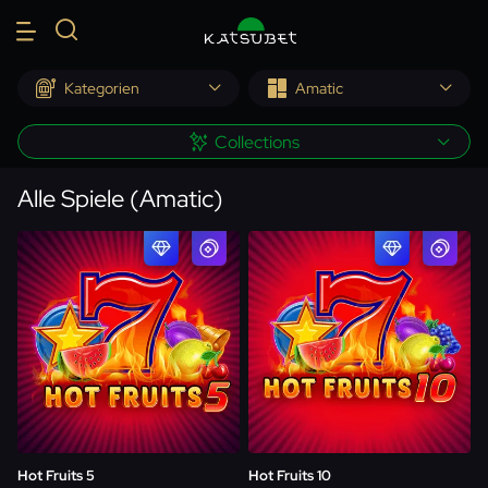
Kategorien
Amatic
Collections
Alle Spiele
(
Amatic
)
SPIELEN
SPIELEN
Demo
Demo
Hot Fruits 5
Hot Fruits 10