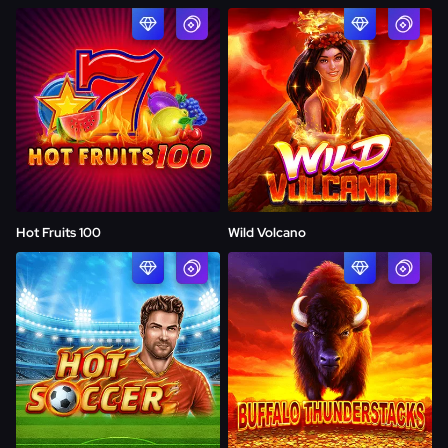
SPIELEN
SPIELEN
Demo
Demo
Hot Fruits 100
Wild Volcano
SPIELEN
SPIELEN
Demo
Demo