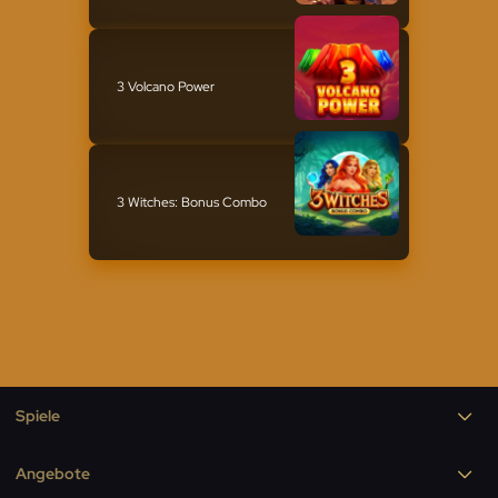
3 Volcano Power
3 Witches: Bonus Combo
Spiele
Angebote
Spielautomaten