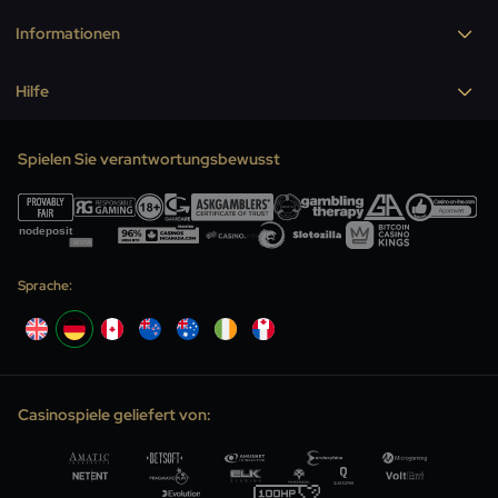
Online Roulette
Informationen
Angebote
Bitcoin Casino
Turniere
Hilfe
Zahlungen
Video Poker
VIP
Bonusbedingungen
Cookies-Politik
Spielen Sie verantwortungsbewusst
Tischspiele
Allgemeine Geschäftsbedingungen
Datenschutzerklärung
Echtgeld Casino
Über uns
FAQ
Blackjack Online
Registrierungsverfahren
Sprache:
Unterstützung
Baccarat Online
Verantwortungsvolles Spielen
Beschwerden
Mobile Casino
Crypto to Fiat Exchange
Megaways
Casinospiele geliefert von:
Partner
Live Casino