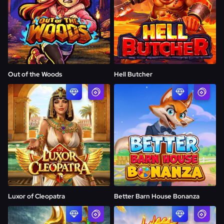
Demo
Demo
Out of the Woods
Hell Butcher
SPIELEN
SPIELEN
Demo
Demo
Luxor of Cleopatra
Better Barn House Bonanza