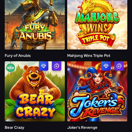
SPIELEN
SPIELEN
Demo
Demo
Fury of Anubis
Mahjong Wins Triple Pot
SPIELEN
SPIELEN
Demo
Demo
Bear Crazy
Joker's Revenge