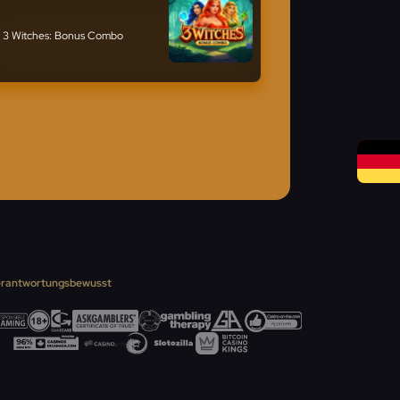
3 Witches: Bonus Combo
verantwortungsbewusst