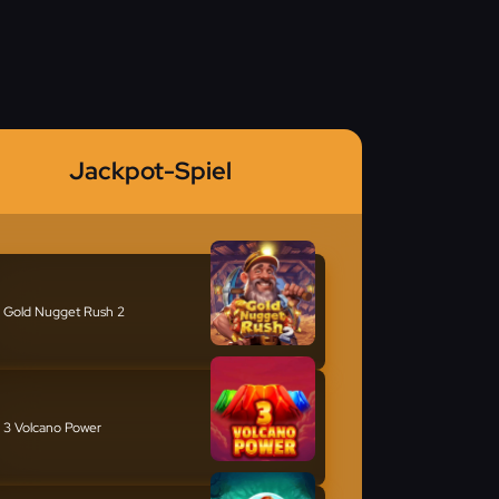
Jackpot-Spiel
Gold Nugget Rush 2
3 Volcano Power