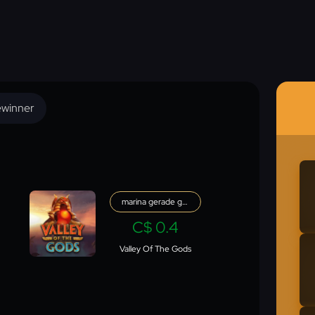
winner
marina
gerade gewonnen
C$
0.4
Valley Of The Gods