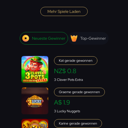
Mehr Spiele Laden
Neueste Gewinner
Top-Gewinner
Kat
gerade gewonnen
NZ$
0.8
3 Clover Pots Extra
Graeme
gerade gewonnen
A$
1.9
3 Lucky Nuggets
Karine
gerade gewonnen