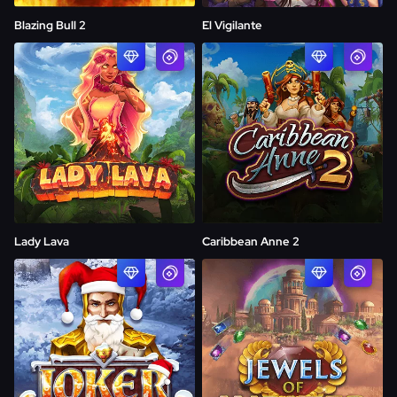
Blazing Bull 2
El Vigilante
SPIELEN
SPIELEN
Demo
Demo
Lady Lava
Caribbean Anne 2
SPIELEN
SPIELEN
Demo
Demo