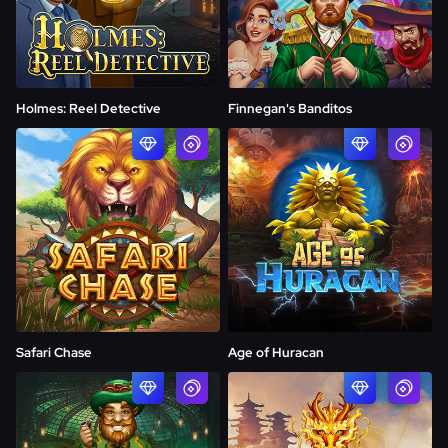
Holmes: Reel Detective
Finnegan's Banditos
SPIELEN
SPIELEN
Demo
Demo
Safari Chase
Age of Huracan
SPIELEN
SPIELEN