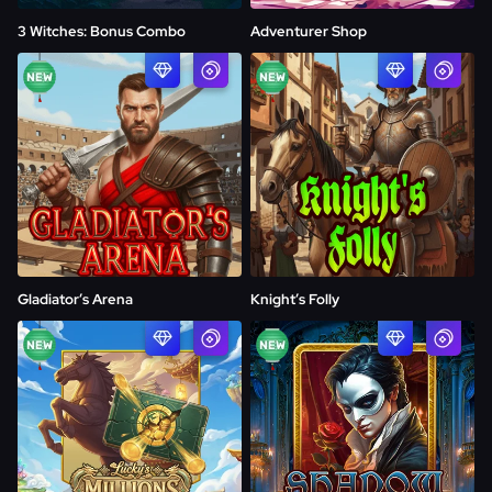
3 Witches: Bonus Combo
Adventurer Shop
SPIELEN
SPIELEN
Demo
Demo
Gladiator’s Arena
Knight’s Folly
SPIELEN
SPIELEN
Demo
Demo