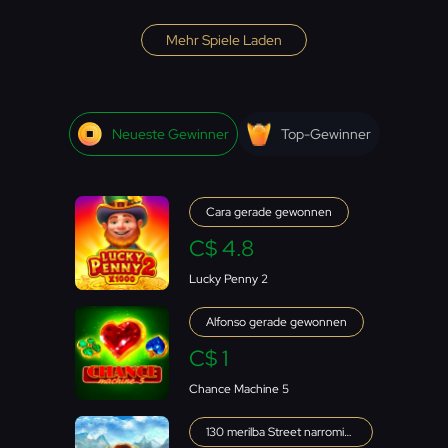
Mehr Spiele Laden
Neueste Gewinner
Top-Gewinner
Cara
gerade gewonnen
C$
4.8
Lucky Penny 2
Alfonso
gerade gewonnen
C$
1
Chance Machine 5
130 merilba Street narromine
gerade gewonn