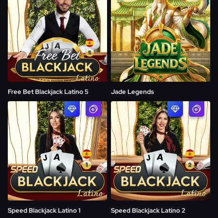
SPIELEN
SPIELEN
Demo
Free Bet Blackjack Latino 5
Jade Legends
SPIELEN
SPIELEN
Speed Blackjack Latino 1
Speed Blackjack Latino 2