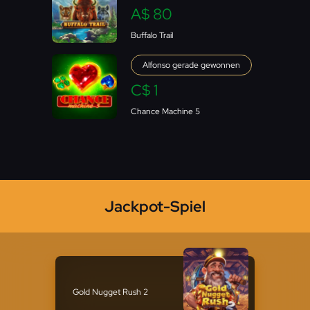
A$
80
Buffalo Trail
Alfonso
gerade gewonnen
C$
1
Chance Machine 5
Jackpot-Spiel
Gold Nugget Rush 2