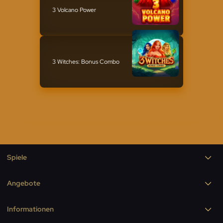
3 Volcano Power
3 Witches: Bonus Combo
Spiele
Angebote
Spielautomaten
Online Roulette
Informationen
Angebote