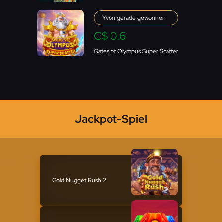
Yvon
gerade gewonnen
C$
0.6
Gates of Olympus Super Scatter
Jackpot-Spiel
Gold Nugget Rush 2