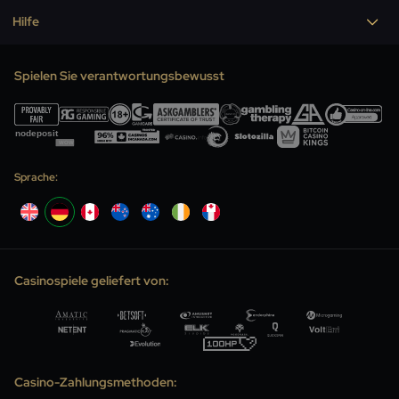
Bitcoin Casino
Turniere
Hilfe
Zahlungen
Video Poker
VIP
Bonusbedingungen
Cookies-Politik
Spielen Sie verantwortungsbewusst
Tischspiele
Allgemeine Geschäftsbedingungen
Datenschutzerklärung
Echtgeld Casino
Über uns
FAQ
Blackjack Online
Registrierungsverfahren
Sprache:
Unterstützung
Baccarat Online
Verantwortungsvolles Spielen
Beschwerden
Mobile Casino
Crypto to Fiat Exchange
Megaways
Casinospiele geliefert von:
Partner
Live Casino
Casino-Zahlungsmethoden: