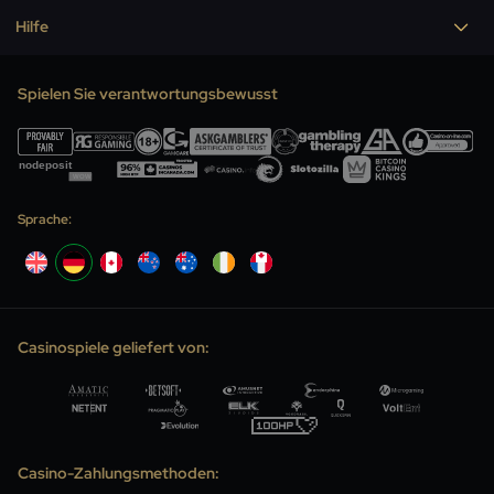
Bitcoin Casino
Turniere
Hilfe
Zahlungen
Video Poker
VIP
Bonusbedingungen
Cookies-Politik
Spielen Sie verantwortungsbewusst
Tischspiele
Allgemeine Geschäftsbedingungen
Datenschutzerklärung
Echtgeld Casino
Über uns
FAQ
Blackjack Online
Registrierungsverfahren
Sprache:
Unterstützung
Baccarat Online
Verantwortungsvolles Spielen
Beschwerden
Mobile Casino
Crypto to Fiat Exchange
Megaways
Casinospiele geliefert von:
Partner
Live Casino
Casino-Zahlungsmethoden: