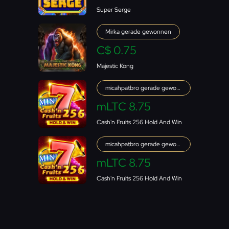
Super Serge
Mirka
gerade gewonnen
C$
0.75
Majestic Kong
micahpatbro
gerade gewonnen
mLTC
8.75
Cash'n Fruits 256 Hold And Win
micahpatbro
gerade gewonnen
mLTC
8.75
Cash'n Fruits 256 Hold And Win