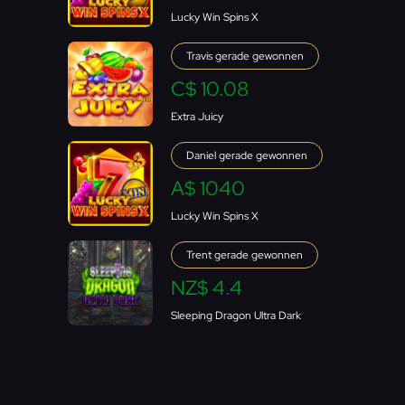
Lucky Win Spins X
Travis
gerade gewonnen
C$
10.08
Extra Juicy
Daniel
gerade gewonnen
A$
1040
Lucky Win Spins X
Trent
gerade gewonnen
NZ$
4.4
Sleeping Dragon Ultra Dark