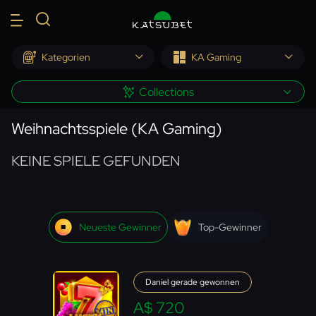
Kategorien
KA Gaming
Collections
Weihnachtsspiele
(
KA Gaming
)
KEINE SPIELE GEFUNDEN
Neueste Gewinner
Top-Gewinner
Daniel
gerade gewonnen
A$
720