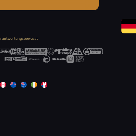
verantwortungsbewusst