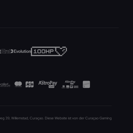
weg 39, Willemstad, Curaçao. Diese Website ist von der Curaçao Gaming