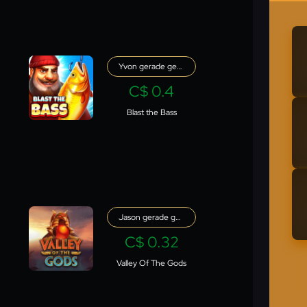
Yvon
gerade gewonnen
C$
0.4
Blast the Bass
Jason
gerade gewonnen
C$
0.32
Valley Of The Gods