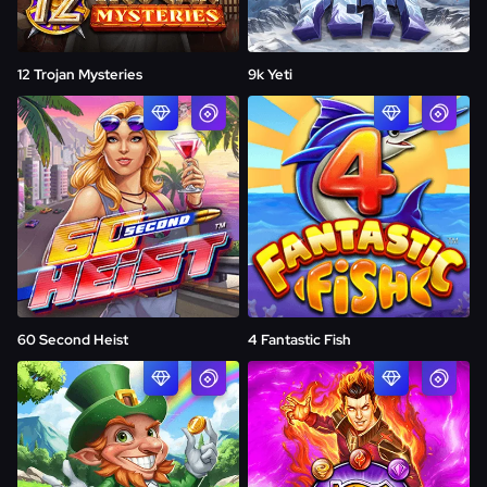
12 Trojan Mysteries
9k Yeti
JOUER
JOUER
Démo
Démo
60 Second Heist
4 Fantastic Fish
JOUER
JOUER
Démo
Démo