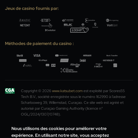
Megaways
Jeux de casino fournis par:
Affiliés
Casino en direct
Méthodes de paiement du casino :
Copyright © 2026
www.katsubet.com
est exploité par Scores55
Tech B.V., société enregistrée sous le numéro 162990 à l'adresse
Scharlooweg 39, Willemstad, Curaçao. Ce site web est agréé et
autorisé par Curaçao Gaming Authority (licence n°
OGL/2024/1307/0748).
Nous utilisons des cookies pour améliorer votre
© Katsubet.com 2026. Tous les droits sont réservés.
expérience. En utilisant notre site, vous acceptez