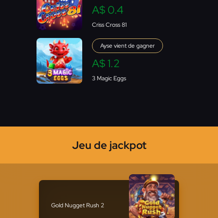
A$
0.4
Criss Cross 81
Ayse
vient de gagner
A$
1.2
3 Magic Eggs
Jeu de jackpot
Gold Nugget Rush 2