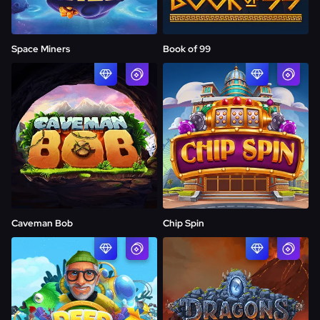
Space Miners
Book of 99
JOUER
JOUER
Démo
Démo
Caveman Bob
Chip Spin
JOUER
JOUER
Démo
Démo