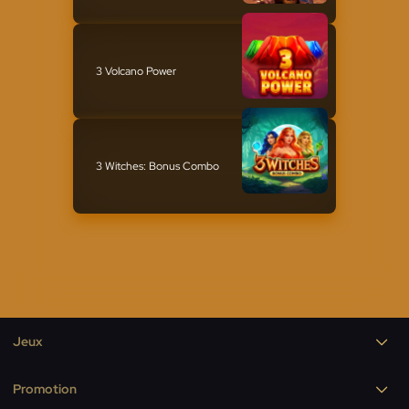
3 Volcano Power
3 Witches: Bonus Combo
Jeux
Promotion
Machines à sous