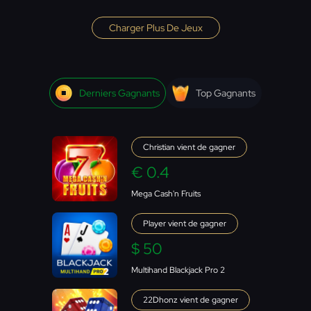
Charger Plus De Jeux
Derniers Gagnants
Top Gagnants
Christian
vient de gagner
€
0.4
Mega Cash'n Fruits
Player
vient de gagner
$
50
Multihand Blackjack Pro 2
22Dhonz
vient de gagner