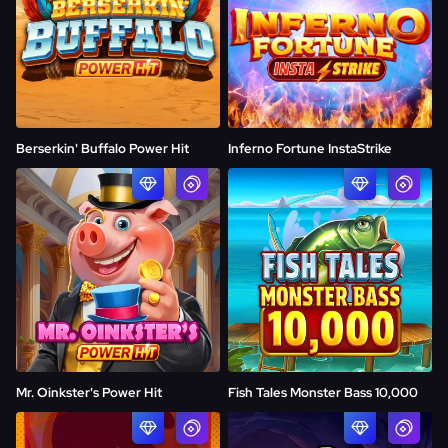
Démo
Démo
Berserkin' Buffalo Power Hit
Inferno Fortune InstaStrike
JOUER
JOUER
Démo
Démo
Mr. Oinkster's Power Hit
Fish Tales Monster Bass 10,000