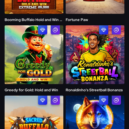
Booming Buffalo Hold and Win Extreme 25,000
Fortune Paw
JOUER
JOUER
Démo
Démo
Greedy for Gold: Hold and Win
Ronaldinho's Streetball Bonanza
JOUER
JOUER
Démo
Démo