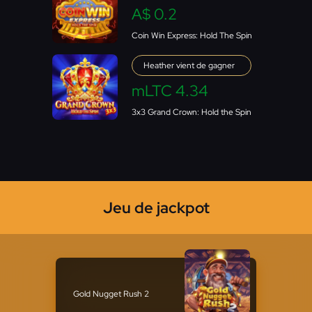
A$
0.2
Coin Win Express: Hold The Spin
Heather
vient de gagner
mLTC
4.34
3x3 Grand Crown: Hold the Spin
Jeu de jackpot
Gold Nugget Rush 2