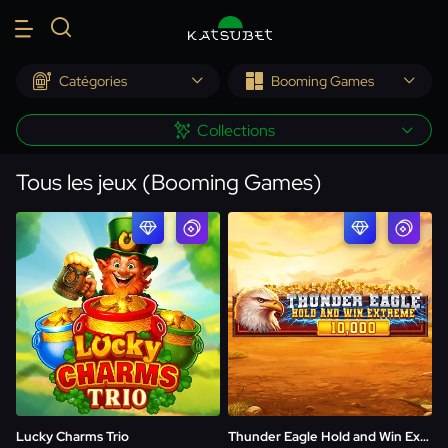
Catégories
Booming Games
Collections
Tous les jeux
(
Booming Games
)
JOUER
JOUER
Démo
Démo
Lucky Charms Trio
Thunder Eagle Hold and Win Extreme 10,000