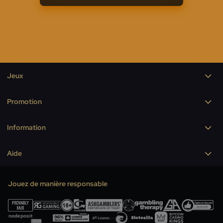
Jeux
Promotion
Machines à sous
Roulette en ligne
Information
Promotions
Casino Bitcoin
Tournois
Aide
Paiements
Vidéo poker
VIP
Termes des bonus
Politique des cookies
Jouez de manière responsable
Jeux de table
Termes et Conditions
Politique de confidentialité
Casino en argent réel
À propos de nous