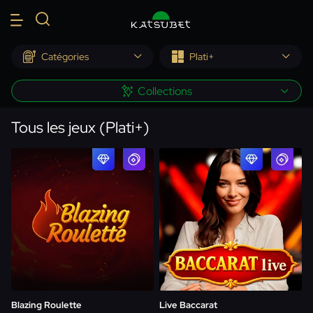
Catégories
Plati+
Collections
Tous les jeux
(
Plati+
)
JOUER
JOUER
Démo
Blazing Roulette
Live Baccarat