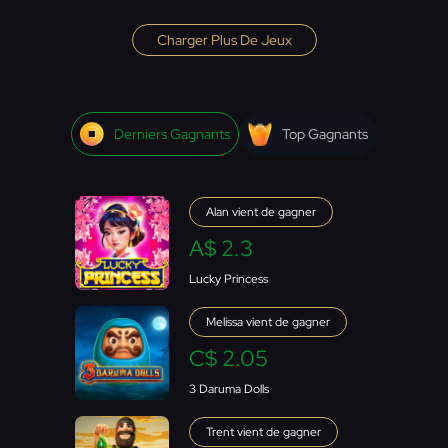
Charger Plus De Jeux
Derniers Gagnants
Top Gagnants
Alan
vient de gagner
A$
2.3
Lucky Princess
Melissa
vient de gagner
C$
2.05
3 Daruma Dolls
Trent
vient de gagner