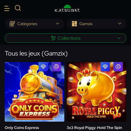
Catégories
Gamzix
Collections
Tous les jeux
(
Gamzix
)
JOUER
JOUER
Démo
Démo
Only Coins Express
3x3 Royal Piggy: Hold The Spin