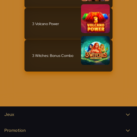
3 Volcano Power
3 Witches: Bonus Combo
Jeux
Promotion
Machines à sous