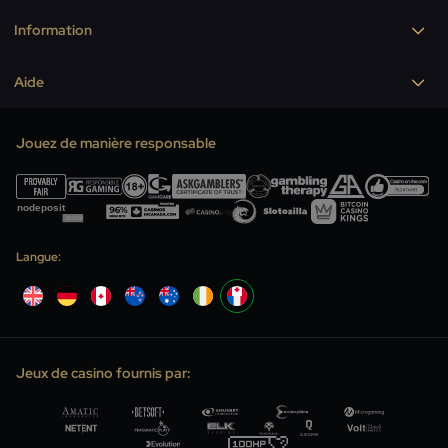
Roulette en ligne
Information
Promotions
Casino Bitcoin
Tournois
Aide
Paiements
Vidéo poker
VIP
Termes des bonus
Politique des cookies
Jouez de manière responsable
Jeux de table
Termes et Conditions
Politique de confidentialité
Casino en argent réel
À propos de nous
FAQ
Blackjack en ligne
Procédure d'inscription
Langue:
Assistance
Baccarat en ligne
Jeu responsable
Plaintes
Casino mobile
Crypto to Fiat Exchange
Megaways
Jeux de casino fournis par:
Affiliés
Casino en direct