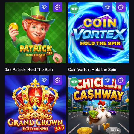
JOUER
JOUER
Démo
Démo
3x5 Patrick: Hold The Spin
Coin Vortex: Hold the Spin
JOUER
JOUER
Démo
Démo