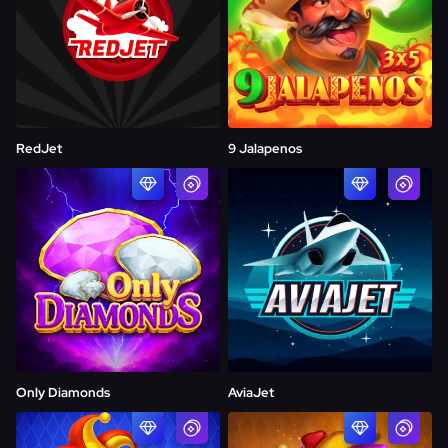
Démo
Démo
RedJet
9 Jalapenos
JOUER
JOUER
Démo
Démo
Only Diamonds
AviaJet