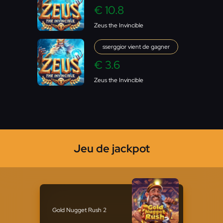
€
10.8
Zeus the Invincible
sserggior
vient de gagner
€
3.6
Zeus the Invincible
Jeu de jackpot
Gold Nugget Rush 2