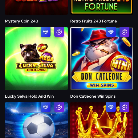
Mystery Coin 243
Retro Fruits 243 Fortune
JOUER
JOUER
Démo
Démo
Lucky Selva Hold And Win
Don Catleone Win Spins
JOUER
JOUER
Démo
Démo