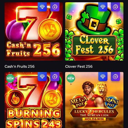
JOUER
JOUER
Démo
Démo
Cash'n Fruits 256
Clover Fest 256
JOUER
JOUER
Démo
Démo