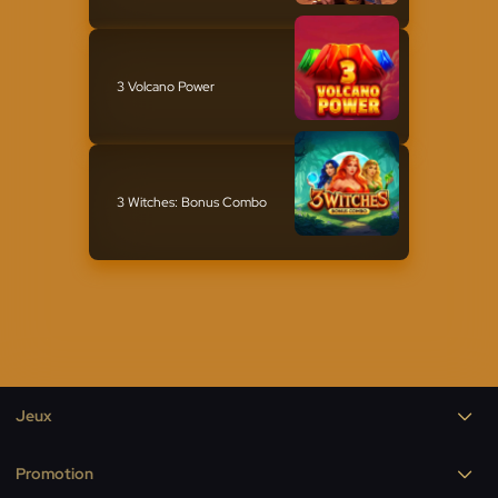
3 Volcano Power
3 Witches: Bonus Combo
Jeux
Promotion
Machines à sous